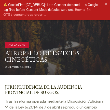
✕
CookieFirst [CF_DEBUG]: Late Consent detected — a Google
tag fired before Consent Mode defaults were set.
How to fix:
GTG / consent load order →
ACTUALIDAD
ATROPELLO DE ESPECIES
CINEGÉTICAS
DICIEMBRE 15, 2015
JURISPRUDENCIA DE LA AUDIENCIA
PROVINCIAL DE BURGOS.
Tras la reforma operada mediante la Disposición Adicional
9ª de la Ley 6/2014, de 7 de abril se produjo un cambio